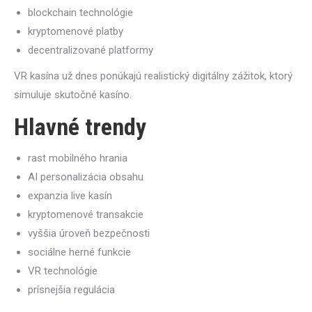
blockchain technológie
kryptomenové platby
decentralizované platformy
VR kasína už dnes ponúkajú realistický digitálny zážitok, ktorý
simuluje skutočné kasíno.
Hlavné trendy
rast mobilného hrania
AI personalizácia obsahu
expanzia live kasín
kryptomenové transakcie
vyššia úroveň bezpečnosti
sociálne herné funkcie
VR technológie
prísnejšia regulácia