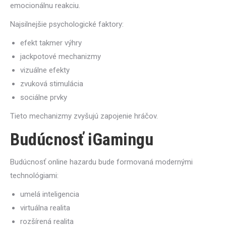
emocionálnu reakciu.
Najsilnejšie psychologické faktory:
efekt takmer výhry
jackpotové mechanizmy
vizuálne efekty
zvuková stimulácia
sociálne prvky
Tieto mechanizmy zvyšujú zapojenie hráčov.
Budúcnosť iGamingu
Budúcnosť online hazardu bude formovaná modernými
technológiami:
umelá inteligencia
virtuálna realita
rozšírená realita